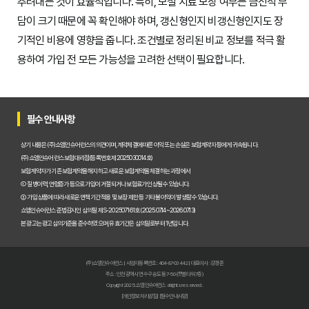
추려내는 것이 효율적입니다. 특히, 보철 치료 보장 여부는 금전적 부
담이 크기 때문에 꼭 확인해야 하며, 갱신형인지 비갱신형인지도 장
기적인 비용에 영향을 줍니다. 조건별로 정리된 비교 정보를 적극 활
용하여 가입 전 모든 가능성을 고려한 선택이 필요합니다.
필수 안내사항
상기 내용은 (주)쇼엠인슈어런스의 의견이며, 계약체결에 따른 이익 또는 손실은 보험계약자 등에게 귀속됩니다.
(주)쇼엠인슈어런스 보험대리점(등록번호 제2025030014호)
보험계약자가 기존 보험계약을 해지하고 새로운 보험계약을 체결하는 과정에서
① 질병이력, 연령증가 등으로 가입이 거절되거나 보험료가 인상될 수 있습니다.
② 가입 상품에 따라 새로운 면책기간 적용 및 보장 제한 등 기타 불이익이 발생할 수 있습니다.
쇼엠인슈어런스 준법감시인 심의필 제S-202507161호 (2025.07.14~2026.07.13)
본 광고는 광고심의기준을 준수하였으며, 유효기간은 심의일로부터 1년입니다.
(주)쇼엠인슈어런스 | 사업자등록번호 : 404-87-03442 | 대표이사 : 강경준
주소 : 인천광역시 연수구 송도동 7-50 (갯벌타워 7층)
Copyright 2025. 쇼엠인슈어런스 all rights reserved.
[개인정보처리방침]
[필수안내사항]